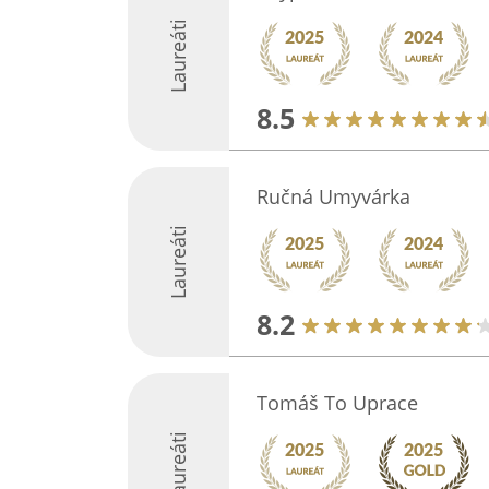
Laureáti
8.5
Ručná Umyvárka
Laureáti
8.2
Tomáš To Uprace
Laureáti