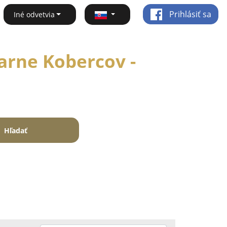
Prihlásiť sa
Iné odvetvia
arne Kobercov -
Hľadať