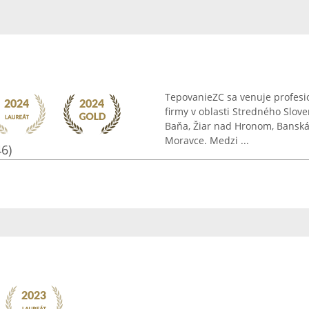
TepovanieZC sa venuje profesi
firmy v oblasti Stredného Slov
Baňa, Žiar nad Hronom, Banská 
Moravce. Medzi ...
46)