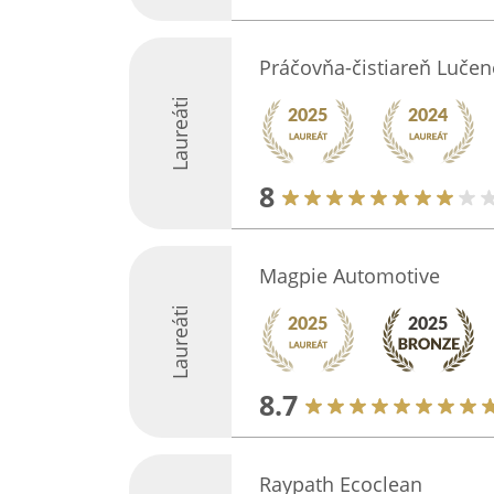
Práčovňa-čistiareň Lučen
Laureáti
8
Magpie Automotive
Laureáti
8.7
Raypath Ecoclean