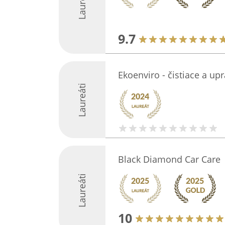
Laureáti
9.7
Ekoenviro - čistiace a up
Laureáti
Black Diamond Car Care
Laureáti
10