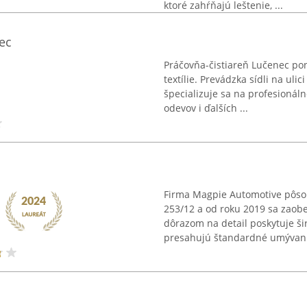
ktoré zahŕňajú leštenie, ...
ec
Práčovňa-čistiareň Lučenec pon
textílie. Prevádzka sídli na ul
špecializuje sa na profesionál
odevov i ďalších ...
Firma Magpie Automotive pôsob
253/12 a od roku 2019 sa zaobe
dôrazom na detail poskytuje ši
presahujú štandardné umývanie