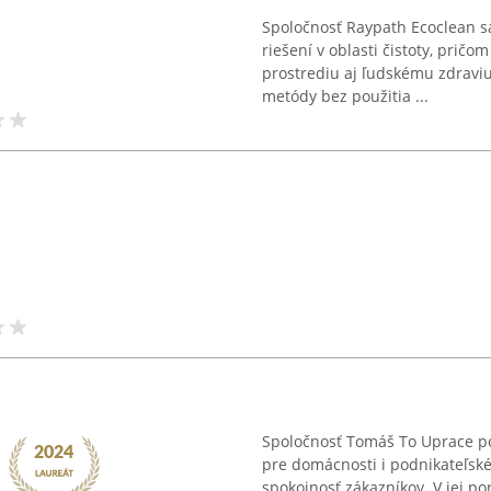
Spoločnosť Raypath Ecoclean sa
riešení v oblasti čistoty, prič
prostrediu aj ľudskému zdraviu.
metódy bez použitia ...
Spoločnosť Tomáš To Uprace po
pre domácnosti i podnikateľské 
spokojnosť zákazníkov. V jej p