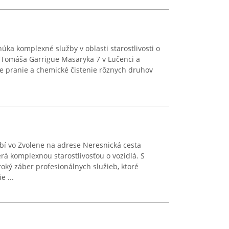
úka komplexné služby v oblasti starostlivosti o
ici Tomáša Garrigue Masaryka 7 v Lučenci a
ne pranie a chemické čistenie rôznych druhov
í vo Zvolene na adrese Neresnická cesta
rá komplexnou starostlivosťou o vozidlá. S
roký záber profesionálnych služieb, ktoré
 ...