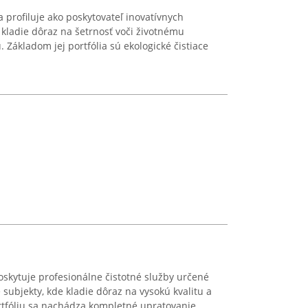
 profiluje ako poskytovateľ inovatívnych
om kladie dôraz na šetrnosť voči životnému
 Základom jej portfólia sú ekologické čistiace
skytuje profesionálne čistotné služby určené
subjekty, kde kladie dôraz na vysokú kvalitu a
ortfóliu sa nachádza kompletné upratovanie