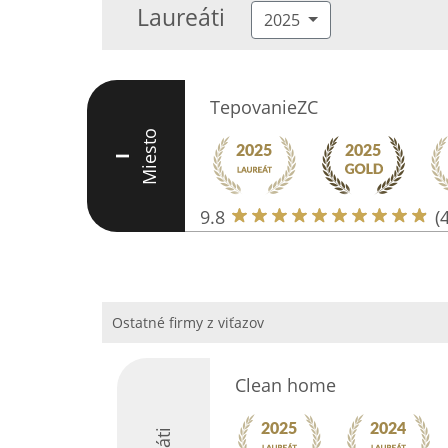
Laureáti
2025
TepovanieZC
Miesto
I
9.8
(
Ostatné firmy z viťazov
Clean home