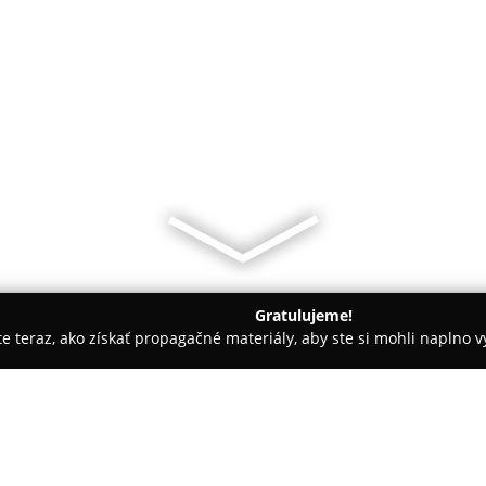
Gratulujeme!
ite teraz, ako získať propagačné materiály, aby ste si mohli naplno 
Čistiarne Kobercov - Zvolen
Ekoenviro - čistiace a upratovacie