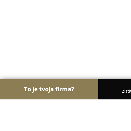
To je tvoja firma?
Zist
Orly Čistoty
Upratovacie Služby, Autoumyvárne, 