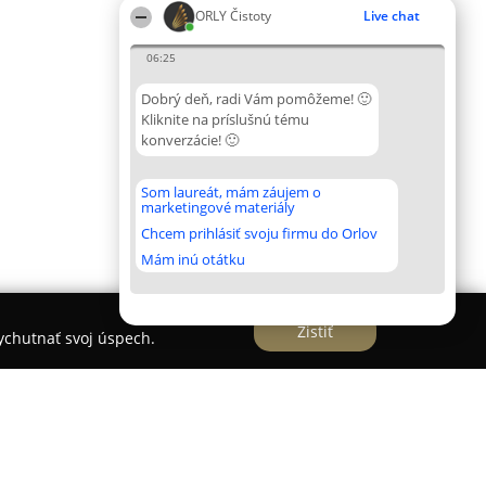
ORLY Čistoty
Live chat
06:25
Dobrý deň, radi Vám pomôžeme! 🙂
Kliknite na príslušnú tému
konverzácie! 🙂
Som laureát, mám záujem o
marketingové materiály
Chcem prihlásiť svoju firmu do Orlov
Mám inú otátku
Zistiť
vychutnať svoj úspech.
 služby