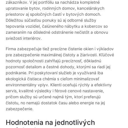
zákazníkov. V jej portfóliu sa nachádza kompletné
upratovanie bytov, rodinných domov, kancelárskych
priestorov aj spoločných častí v bytových domoch.
Dôležitou súčasťou ponuky sú aj odborné služby
tepovania vozidiel, čalúneného nábytku a kobercov so
zameraním na dôsledné odstránenie nečistôt a obnovu
sviežosti interiérov.
Firma zabezpečuje tiež precízne čistenie okien i výkladov
pre zabezpečenie maximálnej čistoty a žiarivosti. Kľúčové
hodnoty spoločnosti zahŕňajú precíznosť, dôkladnú
pozornosť detailom a čestné dohody, ktorými sa riadi jej
podnikanie. Pri poskytovaní služieb je využívaná iba
ekologická čistiaca chémia s cieľom minimalizovať
environmentálny vplyv. Klienti oceňujú rýchly a efektívny
servis, kvalitné výsledky i férové cenové nastavenie,
pričom služby sú určené najmä tým, ktorí preferujú
čistotu, no nemajú dostatok času alebo energie na jej
zabezpečenie.
Hodnotenia na jednotlivých