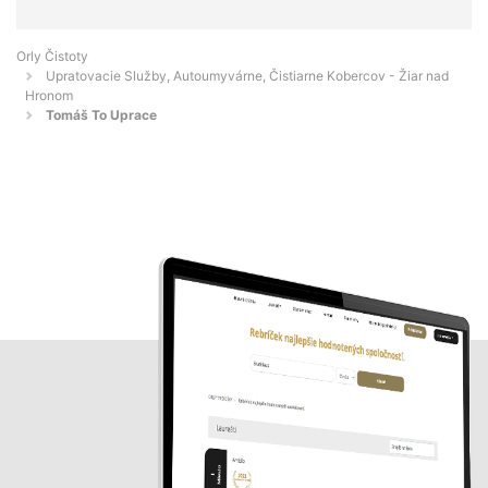
Orly Čistoty
Upratovacie Služby, Autoumyvárne, Čistiarne Kobercov - Žiar nad
Hronom
Tomáš To Uprace