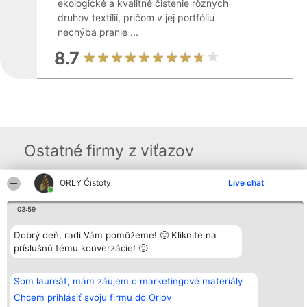
ekologické a kvalitné čistenie rôznych
druhov textílií, pričom v jej portfóliu
nechýba pranie ...
8.7
Ostatné firmy z viťazov
ORLY Čistoty
Live chat
Organizátor hodnotenia
Hodnotenie
Kontakt
Bright Side Solutions sp. z o.
Laureáti
Kontakt
03:59
o. sp. k.
Lista
ul. Ruska 22
wszystkich
Dobrý deň, radi Vám pomôžeme! 🙂 Kliknite na
Wrocław 50-079
Laureatów
príslušnú tému konverzácie! 🙂
KRS 0000749100 | Regon
Podmienky
381313360 | NIP 8943132676
Obchodné
+48 508 492 400
podmienky
Zásady
Som laureát, mám záujem o marketingové materiály
ochrany
Chcem prihlásiť svoju firmu do Orlov
osobných