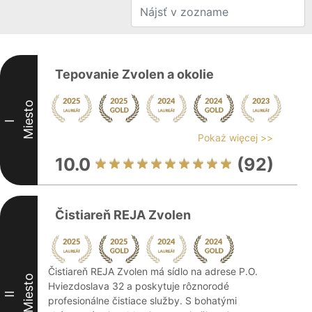
Tepovanie Zvolen a okolie
Miesto
I
Pokaż więcej >>
10.0
(92)
Čistiareň REJA Zvolen
Čistiareň REJA Zvolen má sídlo na adrese P.O.
Miesto
Hviezdoslava 32 a poskytuje rôznorodé
II
profesionálne čistiace služby. S bohatými