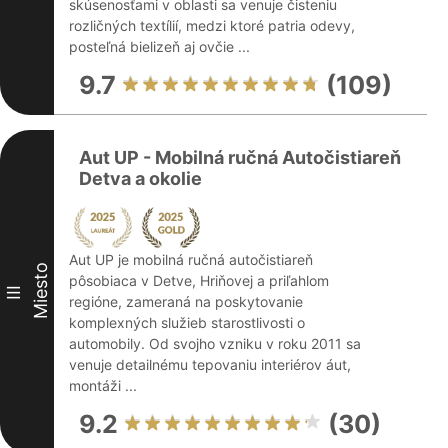
skúsenosťami v oblasti sa venuje čisteniu
rozličných textílií, medzi ktoré patria odevy,
posteľná bielizeň aj ovčie ...
9.7
(109)
Aut UP - Mobilná ručná Autočistiareň
Detva a okolie
Aut UP je mobilná ručná autočistiareň
Miesto
pôsobiaca v Detve, Hriňovej a priľahlom
III
regióne, zameraná na poskytovanie
komplexných služieb starostlivosti o
automobily. Od svojho vzniku v roku 2011 sa
venuje detailnému tepovaniu interiérov áut,
montáži ...
9.2
(30)