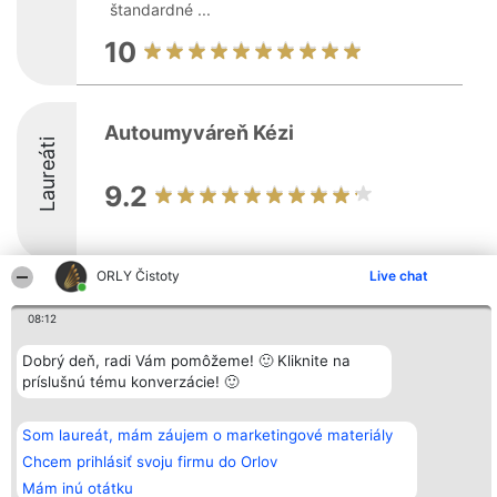
štandardné ...
10
Autoumyváreň Kézi
Laureáti
9.2
ORLY Čistoty
Live chat
Organizátor hodnotenia
Hodnotenie
Kontakt
08:12
Bright Side Solutions sp. z o.
Laureáti
Kontakt
o. sp. k.
Lista
ul. Ruska 22
wszystkich
Dobrý deň, radi Vám pomôžeme! 🙂 Kliknite na
Wrocław 50-079
Laureatów
príslušnú tému konverzácie! 🙂
KRS 0000749100 | Regon
Podmienky
381313360 | NIP 8943132676
Obchodné
+48 508 492 400
podmienky
Som laureát, mám záujem o marketingové materiály
Zásady
ochrany
Chcem prihlásiť svoju firmu do Orlov
osobných
Mám inú otátku
údajov