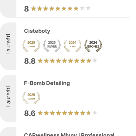
8
Cisteboty
Laureáti
8.8
F-Bomb Detailing
Laureáti
8.6
CARwellness Mlyny I Professional