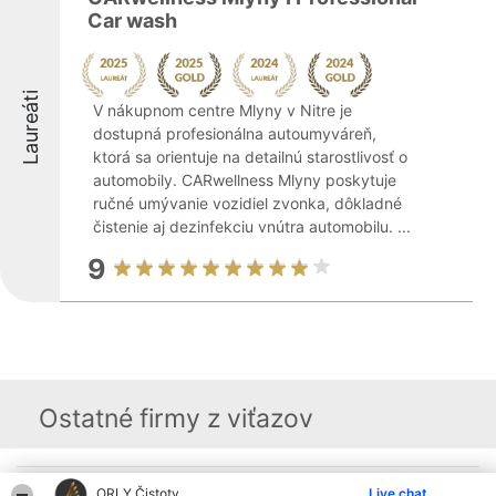
Car wash
Laureáti
V nákupnom centre Mlyny v Nitre je
dostupná profesionálna autoumyváreň,
ktorá sa orientuje na detailnú starostlivosť o
automobily. CARwellness Mlyny poskytuje
ručné umývanie vozidiel zvonka, dôkladné
čistenie aj dezinfekciu vnútra automobilu. ...
9
Ostatné firmy z viťazov
Organizátor hodnotenia
Hodnotenie
Kontakt
ORLY Čistoty
Live chat