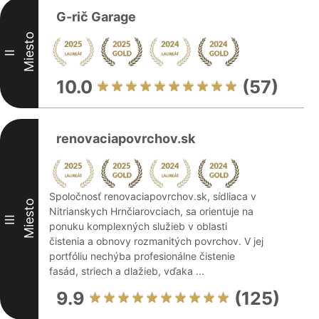
G-rič Garage
Miesto
II
10.0
(57)
renovaciapovrchov.sk
Spoločnosť renovaciapovrchov.sk, sídliaca v
Miesto
Nitrianskych Hrnčiarovciach, sa orientuje na
III
ponuku komplexných služieb v oblasti
čistenia a obnovy rozmanitých povrchov. V jej
portfóliu nechýba profesionálne čistenie
fasád, striech a dlažieb, vďaka ...
9.9
(125)