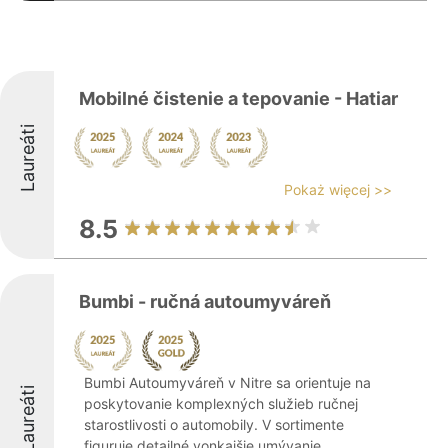
Mobilné čistenie a tepovanie - Hatiar
Laureáti
Pokaż więcej >>
8.5
Bumbi - ručná autoumyváreň
Bumbi Autoumyváreň v Nitre sa orientuje na
Laureáti
poskytovanie komplexných služieb ručnej
starostlivosti o automobily. V sortimente
figuruje detailné vonkajšie umývanie,