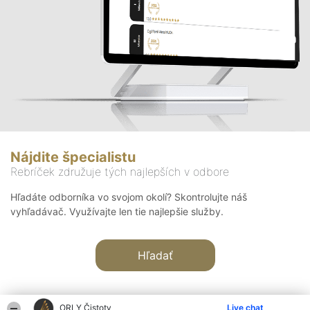
Nájdite špecialistu
Rebríček združuje tých najlepších v odbore
Hľadáte odborníka vo svojom okolí? Skontrolujte náš
vyhľadávač. Využívajte len tie najlepšie služby.
Hľadať
ORLY Čistoty
Live chat