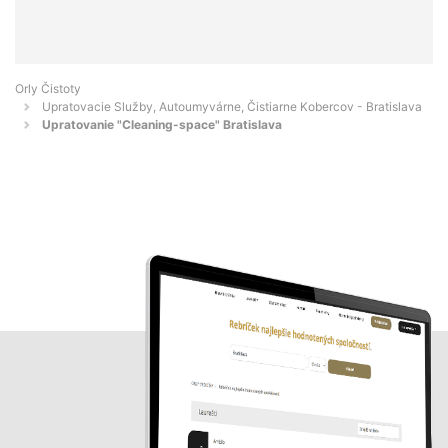
Orly Čistoty
Upratovacie Služby, Autoumyvárne, Čistiarne Kobercov - Bratislava
Upratovanie "Cleaning-space" Bratislava