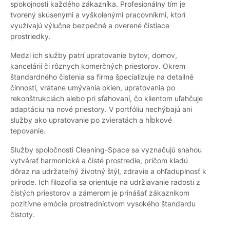
spokojnosti každého zákazníka. Profesionálny tím je
tvorený skúsenými a vyškolenými pracovníkmi, ktorí
využívajú výlučne bezpečné a overené čistiace
prostriedky.
Medzi ich služby patrí upratovanie bytov, domov,
kancelárií či rôznych komerčných priestorov. Okrem
štandardného čistenia sa firma špecializuje na detailné
činnosti, vrátane umývania okien, upratovania po
rekonštrukciách alebo pri sťahovaní, čo klientom uľahčuje
adaptáciu na nové priestory. V portfóliu nechýbajú ani
služby ako upratovanie po zvieratách a hĺbkové
tepovanie.
Služby spoločnosti Cleaning-Space sa vyznačujú snahou
vytvárať harmonické a čisté prostredie, pričom kladú
dôraz na udržateľný životný štýl, zdravie a ohľaduplnosť k
prírode. Ich filozofia sa orientuje na udržiavanie radosti z
čistých priestorov a zámerom je prinášať zákazníkom
pozitívne emócie prostredníctvom vysokého štandardu
čistoty.