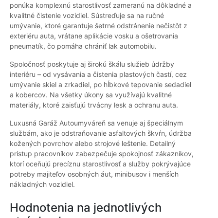
ponúka komplexnú starostlivosť zameranú na dôkladné a
kvalitné čistenie vozidiel. Sústreďuje sa na ručné
umývanie, ktoré garantuje šetrné odstránenie nečistôt z
exteriéru auta, vrátane aplikácie vosku a ošetrovania
pneumatík, čo pomáha chrániť lak automobilu.
Spoločnosť poskytuje aj širokú škálu služieb údržby
interiéru – od vysávania a čistenia plastových častí, cez
umývanie skiel a zrkadiel, po hĺbkové tepovanie sedadiel
a kobercov. Na všetky úkony sa využívajú kvalitné
materiály, ktoré zaisťujú trvácny lesk a ochranu auta.
Luxusná Garáž Autoumyváreň sa venuje aj špeciálnym
službám, ako je odstraňovanie asfaltových škvŕn, údržba
kožených povrchov alebo strojové leštenie. Detailný
prístup pracovníkov zabezpečuje spokojnosť zákazníkov,
ktorí oceňujú precíznu starostlivosť a služby pokrývajúce
potreby majiteľov osobných áut, minibusov i menších
nákladných vozidiel.
Hodnotenia na jednotlivých