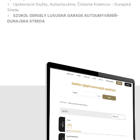
Upratovacie Služby, Autoumyvárne, Čistiarne Kobercov - Dunajská
Streda
SZOKOL GERGELY LUXUSNÁ GARAGE AUTOUMYVÁREŇ-
DUNAJSKA STREDA