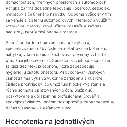
domácnostiach, firemných priestoroch a automobiloch.
Ponuka zahŕňa dôsledné tepovanie kobercov, sedačiek,
matracov a čalúneného nábytku. Odborne vyškolený tím
sa venuje aj čisteniu automobilových interiérov s využitím
extrakčnej metódy, ktorá účinne odstraňuje zažraté
nečistoty, nepríjemné pachy a roztoče.
Popri štandardom tepovaní firma poskytuje aj
špecializované služby čistenia a ošetrovania koženého
nábytku, vďaka čomu si zachováva pôvodný vzhľad a
predlžuje jeho životnosť. Súčasťou služieb spoločnosti je
taktiež dezinfekcia ozónom, ktorá zabezpečuje
hygienickú čistotu priestoru. Pri vykonávaní všetkých
činností firma využíva výkonné zariadenia a kvalitné
čistiace prostriedky, čo umožňuje hlboké vyčistenie a
rýchle schnutie upratovaných plôch. Služby sú
poskytované s dôrazom na profesionálnu úroveň a
spokojnosť klientov, pričom dostupnosť je zabezpečená aj
počas víkendov v Piešťanoch a okolí.
Hodnotenia na jednotlivých