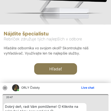
Nájdite špecialistu
Rebríček združuje tých najlepších v odbore
Hľadáte odborníka vo svojom okolí? Skontrolujte náš
vyhľadávač. Využívajte len tie najlepšie služby.
Hľadať
ORLY Čistoty
Live chat
20:47
Organizátor hodnotenia
Hodnotenie
Kontakt
Dobrý deň, radi Vám pomôžeme! 🙂 Kliknite na
Bright Side Solutions sp. z o.
Laureáti
Kontakt