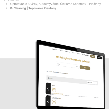
Upratovacie Služby, Autoumyvárne, Čistiarne Kobercov - Piešťany
P-Cleaning | Tepovanie Piešťany