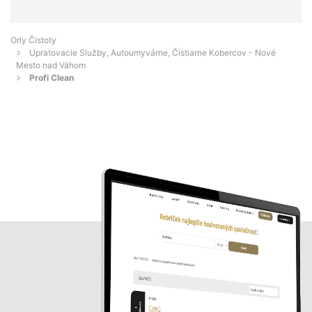
Orly Čistoty
Upratovacie Služby, Autoumyvárne, Čistiarne Kobercov - Nové
Mesto nad Váhom
Profi Clean