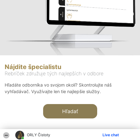
Nájdite špecialistu
Rebríček združuje tých najlepších v odbore
Hľadáte odborníka vo svojom okolí? Skontrolujte náš
vyhľadávač. Využívajte len tie najlepšie služby.
Hľadať
ORLY Čistoty
Live chat