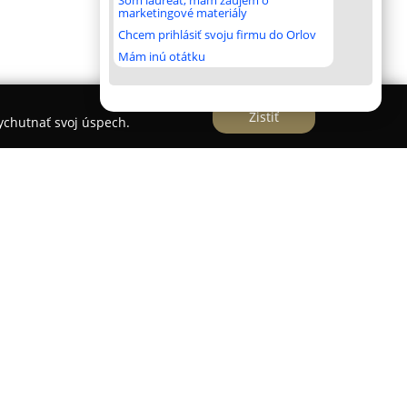
Som laureát, mám záujem o
marketingové materiály
Chcem prihlásiť svoju firmu do Orlov
Mám inú otátku
Zistiť
vychutnať svoj úspech.
ného poskytovateľa služieb v oblasti čistoty so
lobody 1901. Ako rodinný podnik s dlhoročnou
rofesionálnej starostlivosti o textil a koberce.
 šetrné chemické čistenie odevov bez rizika
m praním využívajúcim moderné prostriedky
a zdraviu.