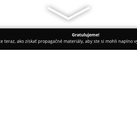
Gratulujeme!
ite teraz, ako získať propagačné materiály, aby ste si mohli naplno 
Čistiarne Kobercov - Púchov
Ekolienka
O spoločnosti:
Ekolienka
predstavuje etablova
sídlom v Púchove na Námestí S
tradíciou sa venuje komplexnej p
Zo služieb, ktoré ponúka, patrí
Pokaż więcej >>
poškodenia spolu s ekologický
šetrné k životnému prostrediu 