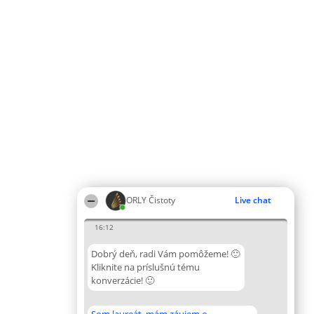
ORLY Čistoty
Live chat
16:12
Dobrý deň, radi Vám pomôžeme! 🙂
Kliknite na príslušnú tému
konverzácie! 🙂