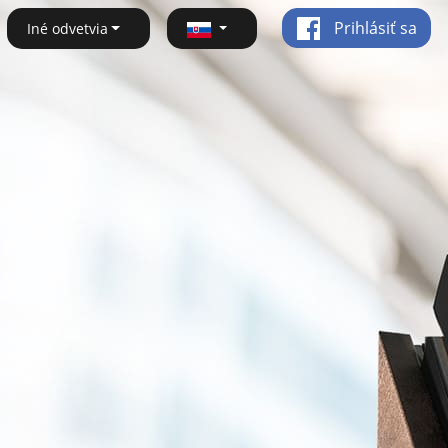
Prihlásiť sa
Iné odvetvia