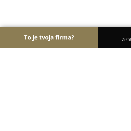
To je tvoja firma?
Zist
Orly Čistoty
Upratovacie Služby, Autoumyvárne, 
Ekolienka
8.6
(53)