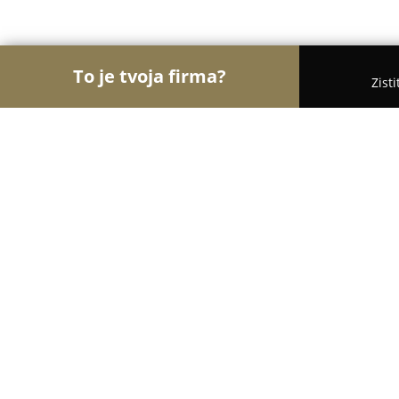
To je tvoja firma?
Zist
Orly Čistoty
Upratovacie Služby, Autoumyvárne, 
Allclean-PO s.r.o
8.5
(5)
Prešov, Švábska 39
Zobraziť telefónne číslo