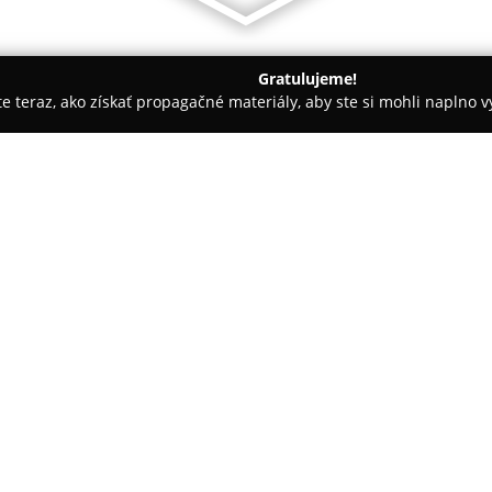
Gratulujeme!
ite teraz, ako získať propagačné materiály, aby ste si mohli naplno 
Čistiarne Kobercov - Prešov
Allclean-PO s.r.o
O spoločnosti:
Allclean
-PO s.r.o. sa orientuje
upratovania a čistenia domácno
okolí. Spoločnosť má povesť pre
kľúčovým cieľom je dosiahnuť 
efektívnosti, rýchlosti a ekolog
Súčasťou ponuky sú pravidelné
kanceláriách či iných prevádzk