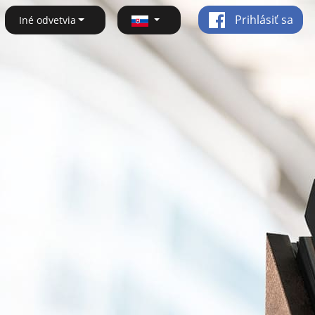
Prihlásiť sa
Iné odvetvia