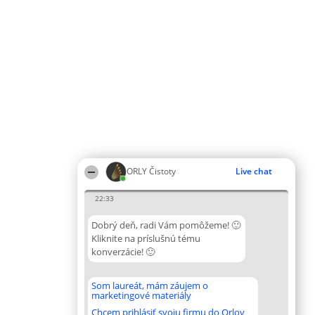
ORLY Čistoty
Live chat
22:33
Dobrý deň, radi Vám pomôžeme! 🙂
Kliknite na príslušnú tému
konverzácie! 🙂
Som laureát, mám záujem o
marketingové materiály
Chcem prihlásiť svoju firmu do Orlov