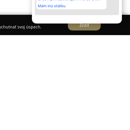
Mám inú otátku
Zistiť
vychutnať svoj úspech.
 na poskytovanie komplexných služieb v oblasti
stí aj firemných priestorov v Prešove a jeho
 svoju dôslednosť a vysokú kvalitu, pričom
maximálnu spokojnosť klientov prostredníctvom
ického prístupu.
 upratovacie služby v bytových domoch,
ach, ako aj detailné generálne a postavebné