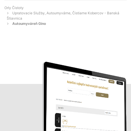
Orly Čistoty
Upratovacie Služby, Autoumyvárne, Čistiarne Kobercov - Banská
Štiavnica
Autoumyváreň Gino