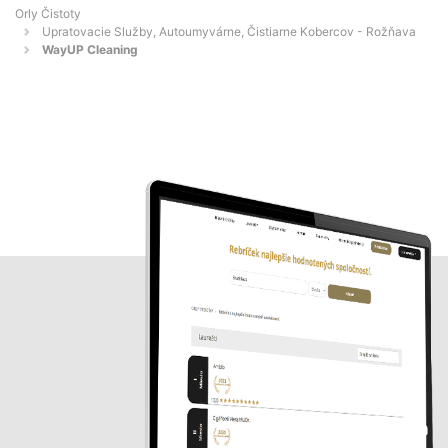
Orly Čistoty
Upratovacie Služby, Autoumyvárne, Čistiarne Kobercov - Rožňava
WayUP Cleaning