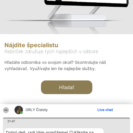
Nájdite špecialistu
Rebríček združuje tých najlepších v odbore
Hľadáte odborníka vo svojom okolí? Skontrolujte náš
vyhľadávač. Využívajte len tie najlepšie služby.
Hľadať
ORLY Čistoty
Live chat
21:47
Organizátor hodnotenia
Hodnotenie
Kontakt
Dobrý deň, radi Vám pomôžeme! 🙂 Kliknite na