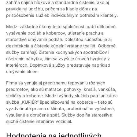
zahŕňa najmä hĺbkové a štandardné čistenie, ako aj
pravidelnú údržbu, pričom sa kladie dôraz na
prispôsobenie služieb individuálnym potrebám klientely.
Medzi základné úkony tejto spoločnosti patrí dôkladné
vysávanie podláh a kobercov, utieranie prachu a
starostlivé umývanie podláh. Dôležitou súčasťou je aj
dezinfekcia a čistenie kúpeľní vrátane toaliet. Odborné
služby zahŕňajú čistenie kuchynských spotrebičov i
ošetrenie nábytku, čím sa zvyšuje úroveň hygieny v
interiéroch. Doplnkové služby predstavuje napríklad
umývanie okien.
Firma sa venuje aj precíznemu tepovaniu rôznych
predmetov, ako sú matrace, pohovky, kreslá, vankúše,
stoličky a koberce. Medzi výhody služieb patrí unikátna
služba „KURIÉR“ špecializovaná na koberce – tieto sú
vyzdvihnuté priamo u klienta, profesionálne vyčistené,
vysušené a doručené späť. Služby dopĺňa starostlivé
suché čistenie interiérov vozidiel.
Hodnotenia na jednotlivých