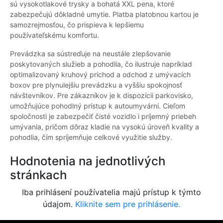
sú vysokotlakové trysky a bohatá XXL pena, ktoré
zabezpečujú dôkladné umytie. Platba platobnou kartou je
samozrejmosťou, čo prispieva k lepšiemu
používateľskému komfortu.
Prevádzka sa sústreďuje na neustále zlepšovanie
poskytovaných služieb a pohodlia, čo ilustruje napríklad
optimalizovaný kruhový príchod a odchod z umývacích
boxov pre plynulejšiu prevádzku a vyššiu spokojnosť
návštevníkov. Pre zákazníkov je k dispozícii parkovisko,
umožňujúce pohodlný prístup k autoumyvárni. Cieľom
spoločnosti je zabezpečiť čisté vozidlo i príjemný priebeh
umývania, pričom dôraz kladie na vysokú úroveň kvality a
pohodlia, čím spríjemňuje celkové využitie služby.
Hodnotenia na jednotlivých
stránkach
Iba prihlásení používatelia majú prístup k týmto
údajom.
Kliknite sem pre prihlásenie.