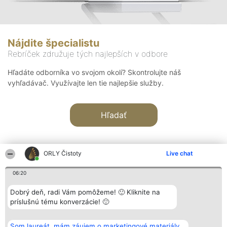
Nájdite špecialistu
Rebríček združuje tých najlepších v odbore
Hľadáte odborníka vo svojom okolí? Skontrolujte náš
vyhľadávač. Využívajte len tie najlepšie služby.
Hľadať
ORLY Čistoty
Live chat
06:20
Organizátor hodnotenia
Hodnotenie
Kontakt
Dobrý deň, radi Vám pomôžeme! 🙂 Kliknite na
Bright Side Solutions sp. z o.
Laureáti
Kontakt
príslušnú tému konverzácie! 🙂
o. sp. k.
Lista
ul. Ruska 22
wszystkich
Wrocław 50-079
Laureatów
Som laureát, mám záujem o marketingové materiály