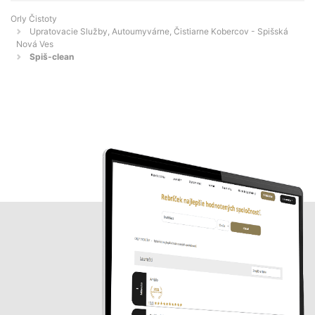
Orly Čistoty
Upratovacie Služby, Autoumyvárne, Čistiarne Kobercov - Spišská
Nová Ves
Spiš-clean