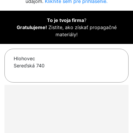
údajom.
Kliknite sem pre prihlásenie.
To je tvoja firma
?
Gratulujeme!
Zistite, ako získať propagačné
materiály!
Hlohovec
Sereďská 740