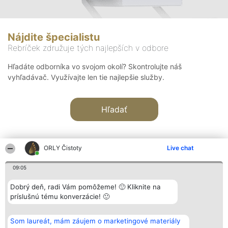
Nájdite špecialistu
Rebríček združuje tých najlepších v odbore
Hľadáte odborníka vo svojom okolí? Skontrolujte náš
vyhľadávač. Využívajte len tie najlepšie služby.
Hľadať
ORLY Čistoty
Live chat
09:05
Organizátor hodnotenia
Hodnotenie
Kontakt
Dobrý deň, radi Vám pomôžeme! 🙂 Kliknite na
Bright Side Solutions sp. z o.
Laureáti
Kontakt
príslušnú tému konverzácie! 🙂
o. sp. k.
Lista
ul. Ruska 22
wszystkich
Wrocław 50-079
Laureatów
Som laureát, mám záujem o marketingové materiály
KRS 0000749100 | Regon
Podmienky