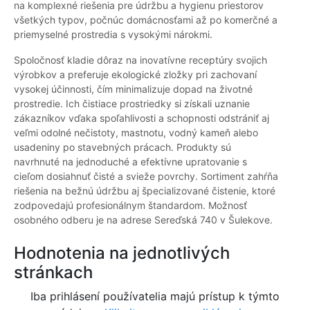
na komplexné riešenia pre údržbu a hygienu priestorov
všetkých typov, počnúc domácnosťami až po komerčné a
priemyselné prostredia s vysokými nárokmi.
Spoločnosť kladie dôraz na inovatívne receptúry svojich
výrobkov a preferuje ekologické zložky pri zachovaní
vysokej účinnosti, čím minimalizuje dopad na životné
prostredie. Ich čistiace prostriedky si získali uznanie
zákazníkov vďaka spoľahlivosti a schopnosti odstrániť aj
veľmi odolné nečistoty, mastnotu, vodný kameň alebo
usadeniny po stavebných prácach. Produkty sú
navrhnuté na jednoduché a efektívne upratovanie s
cieľom dosiahnuť čisté a svieže povrchy. Sortiment zahŕňa
riešenia na bežnú údržbu aj špecializované čistenie, ktoré
zodpovedajú profesionálnym štandardom. Možnosť
osobného odberu je na adrese Sereďská 740 v Šulekove.
Hodnotenia na jednotlivých
stránkach
Iba prihlásení používatelia majú prístup k týmto