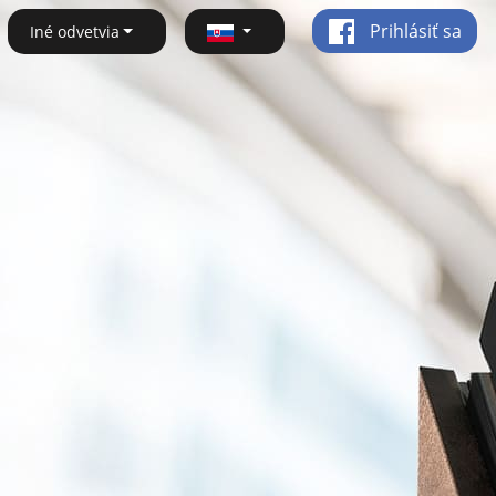
Prihlásiť sa
Iné odvetvia