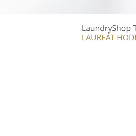
LaundryShop T
LAUREÁT HOD