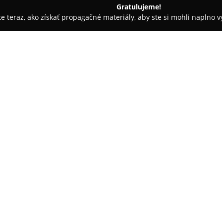
Gratulujeme!
ite teraz, ako získať propagačné materiály, aby ste si mohli naplno 
Čistiarne Kobercov - Liptovský Mikuláš
LaundryShop Tatraline
O spoločnosti:
Moderná samoobslužná práčo
Demänovskej ceste v centre Li
kilogramovými práčkami a výko
pranie aj citlivú starostlivosť 
služby patrí zahrnutie pracieh
zákazníka prinášať vlastné prí
intuitívnym ovládaním a jedno
návštevníci a miestni obyvateli
LaundryShop Tatraline
sa odli
na trhu Liptova patrí medzi vy