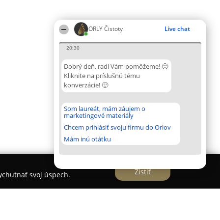
ORLY Čistoty
Live chat
20:30
Dobrý deň, radi Vám pomôžeme! 🙂
Kliknite na príslušnú tému
konverzácie! 🙂
Som laureát, mám záujem o
marketingové materiály
Chcem prihlásiť svoju firmu do Orlov
Mám inú otátku
Zistiť
vychutnať svoj úspech.