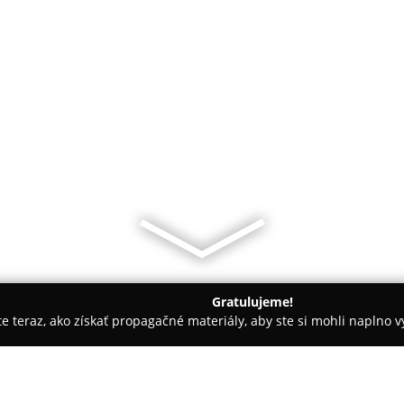
Gratulujeme!
ite teraz, ako získať propagačné materiály, aby ste si mohli naplno 
Čistiarne Kobercov - Dolný Kubín
KolClean