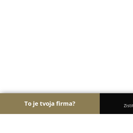
To je tvoja firma?
Zist
Orly Čistoty
Upratovacie Služby, Autoumyvárne, 