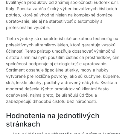
kvalitných produktov od známej spoločnosti Eudorex s.r.l.
Italy. Ponuka zahŕňa široký výber inovatívnych čistiacich
potrieb, ktoré sú vhodné nielen na komplexné domáce
upratovanie, ale aj na starostlivosť o automobily a
profesionálne využitie.
Tieto výrobky sú charakteristické unikátnou technológiou
polyaktívnych ultramikrovlákien, ktorá garantuje vysokú
účinnosť. Tento prístup umožňuje dosahovať výnimočnú
čistotu s minimálnym použitím čistiacich prostriedkov, čím
spoločnosť podporuje aj ekologickejšie upratovanie.
Sortiment obsahuje špeciálne utierky, mopy a hubky
vytvorené pre rozličné povrchy, ako sú kuchyne, kúpeľne,
sklá, lesklé plochy, podlahy a drevený nábytok. Kvalita a
moderné riešenia týchto produktov sú klientmi často
oceňované, najmä preto, že uľahčujú údržbu a
zabezpečujú dlhodobú čistotu bez náročnosti.
Hodnotenia na jednotlivých
stránkach