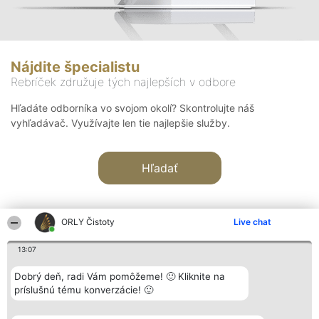
Nájdite špecialistu
Rebríček združuje tých najlepších v odbore
Hľadáte odborníka vo svojom okolí? Skontrolujte náš
vyhľadávač. Využívajte len tie najlepšie služby.
Hľadať
ORLY Čistoty
Live chat
13:07
Organizátor hodnotenia
Hodnotenie
Kontakt
Dobrý deň, radi Vám pomôžeme! 🙂 Kliknite na
Bright Side Solutions sp. z o.
Laureáti
Kontakt
príslušnú tému konverzácie! 🙂
o. sp. k.
Lista
ul. Ruska 22
wszystkich
Wrocław 50-079
Laureatów