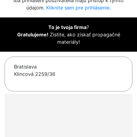
Iba prihlásení používatelia majú prístup k týmto
údajom.
Kliknite sem pre prihlásenie.
To je tvoja firma
?
Gratulujeme!
Zistite, ako získať propagačné
materiály!
Bratislava
Klincová 2259/36