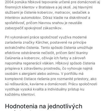
2004 ponúka hĺbkové tepovanie určené pre domácnosti aj
firemných klientov v Bratislave a jej okolí. Jej hlavnými
službami je čistenie kobercov, matracov, sedačiek a
interiérov automobilov. Dôraz kladie na diskrétnosť a
spoľahlivosť, pričom hlavnou snahou je neustále
zabezpečiť spokojnosť zákazníkov.
Pri vykonávaní práce spoločnosť využíva moderné
zariadenia značky Kärcher, postavené na princípe
extrakčného čistenia. Tento spôsob čistenia umožňuje
efektívne odstránenie nečistôt, pričom šetrí tkaniny
čalúnenia a kobercov, oživuje ich farby a zároveň
napomáha regenerácii vlákien. Hĺbkový spôsob čistenia
prispieva k zdravšiemu prostrediu, čo vyhovuje najmä
osobám s alergiami alebo astmou. V portfóliu má
komplexné čistiace riešenia pre rozmanité priestory, ako
sú reštaurácie, kaviarne a domácnosti. Prácu spoločnosti
vystihuje vysoká kvalita a individuálny prístup ku
každému klientovi.
Hodnotenia na jednotlivých