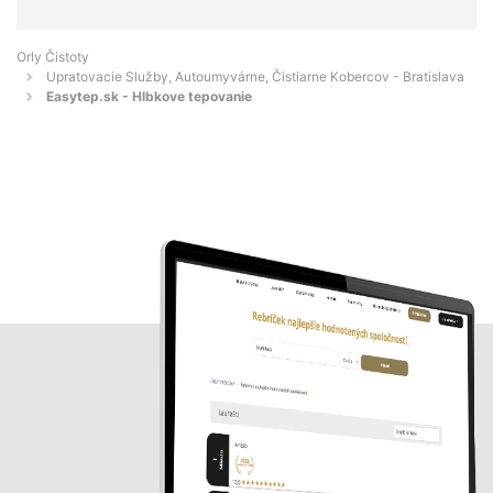
Orly Čistoty
Upratovacie Služby, Autoumyvárne, Čistiarne Kobercov - Bratislava
Easytep.sk - Hlbkove tepovanie