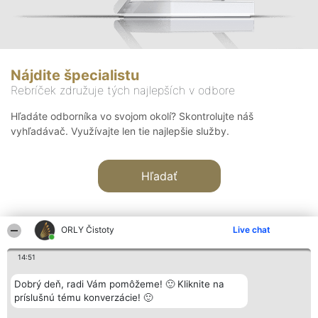
Nájdite špecialistu
Rebríček združuje tých najlepších v odbore
Hľadáte odborníka vo svojom okolí? Skontrolujte náš
vyhľadávač. Využívajte len tie najlepšie služby.
Hľadať
ORLY Čistoty
Live chat
14:51
Organizátor hodnotenia
Hodnotenie
Kontakt
Dobrý deň, radi Vám pomôžeme! 🙂 Kliknite na
Bright Side Solutions sp. z o.
Laureáti
Kontakt
príslušnú tému konverzácie! 🙂
o. sp. k.
Lista
ul. Ruska 22
wszystkich