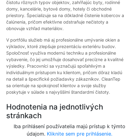
čistotu rôznych typov objektov, zahŕňajúc byty, rodinné
domy, kancelárie, bytové domy, hotely či obchodné
priestory. Špecializuje sa na dôkladné čistenie kobercov a
čalúnenia, pričom efektívne odstraňuje nečistoty a
obnovuje vzhľad materiálov.
V portfóliu služieb má aj profesionálne umývanie okien a
výkladov, ktoré zlepšuje prezentáciu exteriéru budov.
Spoločnosť využíva modernú techniku a profesionálne
vybavenie, čo jej umožňuje dosahovať precízne a kvalitné
výsledky. Pracovníci sa vyznačujú spoľahlivým a
individuálnym prístupom ku klientom, pričom dôraz kladú
na detail a špecifické požiadavky zákazníkov. CleanTep
sa orientuje na spokojnosť klientov a svoje služby
poskytuje v súlade s najvyššími štandardmi čistoty.
Hodnotenia na jednotlivých
stránkach
Iba prihlásení používatelia majú prístup k týmto
údajom.
Kliknite sem pre prihlásenie.