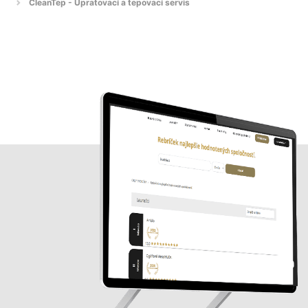
CleanTep - Upratovací a tepovací servis