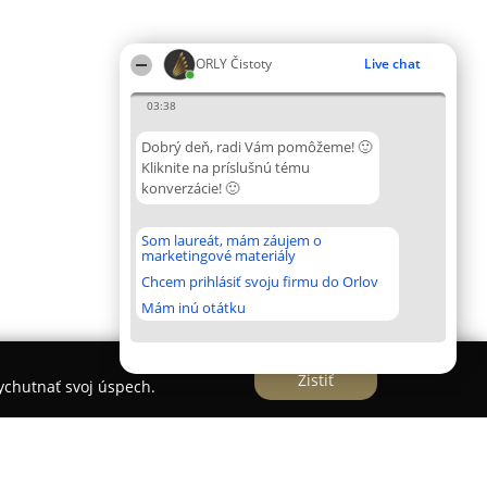
ORLY Čistoty
Live chat
03:38
Dobrý deň, radi Vám pomôžeme! 🙂
Kliknite na príslušnú tému
konverzácie! 🙂
Som laureát, mám záujem o
marketingové materiály
Chcem prihlásiť svoju firmu do Orlov
Mám inú otátku
Zistiť
vychutnať svoj úspech.