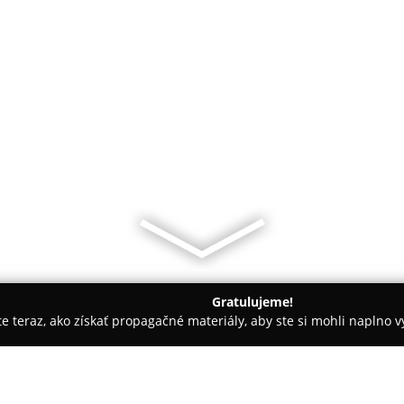
Gratulujeme!
ite teraz, ako získať propagačné materiály, aby ste si mohli naplno 
Čistiarne Kobercov - Krupina
Ceramic Shine