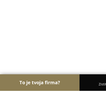
To je tvoja firma?
Zist
Orly Čistoty
Upratovacie Služby, Autoumyvárne, 