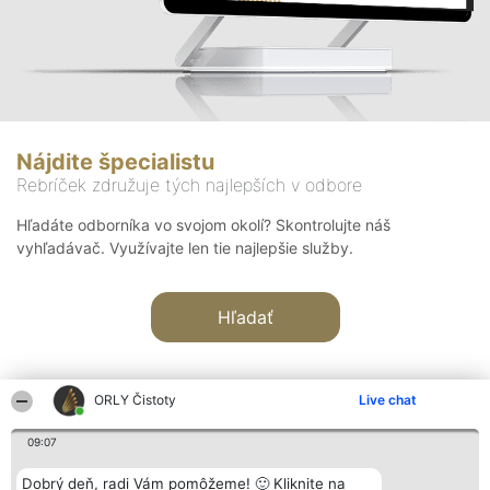
Nájdite špecialistu
Rebríček združuje tých najlepších v odbore
Hľadáte odborníka vo svojom okolí? Skontrolujte náš
vyhľadávač. Využívajte len tie najlepšie služby.
Hľadať
ORLY Čistoty
Live chat
09:07
Organizátor hodnotenia
Hodnotenie
Kontakt
Dobrý deň, radi Vám pomôžeme! 🙂 Kliknite na