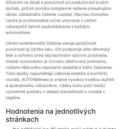
dôrazom na detail a precíznosť pri poskytovaní svojich
služieb, pričom ponúka komplexné riešenia presahujúce
rámec základného čistenia vozidiel. Hlavnou činnosťou
centra je profesionálne ručné umývanie s cieľom
zabezpečiť šetrné zaobchádzanie s každým
automobilom.
Okrem exteriérového čistenia venuje spoločnosť
pozornosť aj údržbe laku, čím podporuje jeho dlhodobý
lesk a ochranu pred nepriaznivými vplyvmi prostredia.
Interiér automobilov je rovnako ošetrovaný podrobne,
vrátane hĺbkového tepovania sedadiel a iného čalúnenia.
Tieto služby napomáhajú celkovej estetike a komfortu
vozidla. AUTOWellness je známa vysokou kvalitou služieb
a spokojnosťou zákazníkov, vďaka čomu patrí medzi
významné podniky v oblasti starostlivosti o vozidlá v
regióne.
Hodnotenia na jednotlivých
stránkach