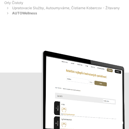
Orly Čistoty
Upratovacie Služby, Autoumyvárne, Čistiarne Kobercov - Žitavany
AUTOWellness