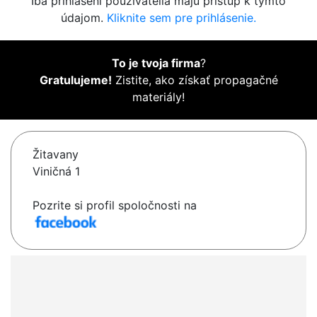
Iba prihlásení používatelia majú prístup k týmto
údajom.
Kliknite sem pre prihlásenie.
To je tvoja firma
?
Gratulujeme!
Zistite, ako získať propagačné
materiály!
Žitavany
Viničná 1
Pozrite si profil spoločnosti na