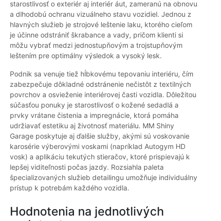
starostlivosť o exteriér aj interiér áut, zameranú na obnovu
a dlhodobú ochranu vizuálneho stavu vozidiel. Jednou z
hlavných služieb je strojové leštenie laku, ktorého cieľom
je účinne odstrániť škrabance a vady, pričom klienti si
môžu vybrať medzi jednostupňovým a trojstupňovým
leštením pre optimálny výsledok a vysoký lesk.
Podnik sa venuje tiež hĺbkovému tepovaniu interiéru, čím
zabezpečuje dôkladné odstránenie nečistôt z textilných
povrchov a osvieženie interiérovej časti vozidla. Dôležitou
súčasťou ponuky je starostlivosť o kožené sedadlá a
prvky vrátane čistenia a impregnácie, ktorá pomáha
udržiavať estetiku aj životnosť materiálu. MM Shiny
Garage poskytuje aj ďalšie služby, akými sú voskovanie
karosérie výberovými voskami (napríklad Autogym HD
vosk) a aplikáciu tekutých stieračov, ktoré prispievajú k
lepšej viditeľnosti počas jazdy. Rozsiahla paleta
špecializovaných služieb detailingu umožňuje individuálny
prístup k potrebám každého vozidla.
Hodnotenia na jednotlivých