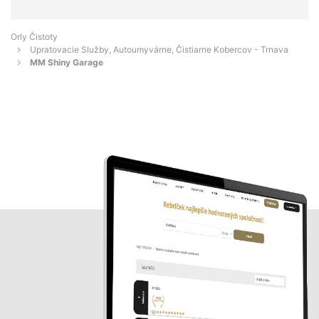
Orly Čistoty
Upratovacie Služby, Autoumyvárne, Čistiarne Kobercov - Trnava
MM Shiny Garage