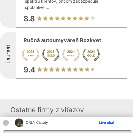
spektru klientov, pričom zabezpečuje
spoľahlivé ...
8.8
Ručná autoumyváreň Rozkvet
Laureáti
9.4
Ostatné firmy z viťazov
ORLY Čistoty
Live chat
Organizátor hodnotenia
Hodnotenie
Kontakt