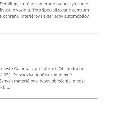
 Detailing, ktoré je zamerané na poskytovanie
ivosti o vozidlá. Toto špecializované centrum
a ochranu interiérov i exteriérov automobilov.
v meste Galanta, v priestoroch Obchodného
á 951. Prevádzka ponúka komplexné
rôznych materiálov a typov oblečenia, medzi
á, ...