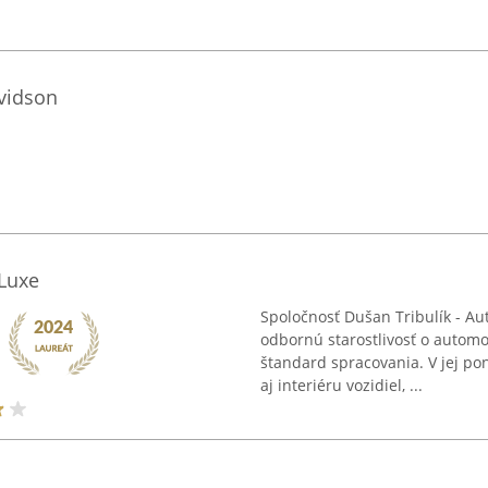
vidson
 Luxe
Spoločnosť Dušan Tribulík - Au
odbornú starostlivosť o automo
štandard spracovania. V jej po
aj interiéru vozidiel, ...