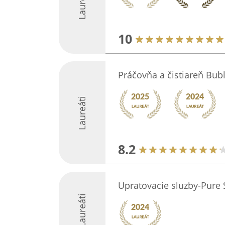
Laureáti
10
Práčovňa a čistiareň Bub
Laureáti
8.2
Upratovacie sluzby-Pure 
Laureáti