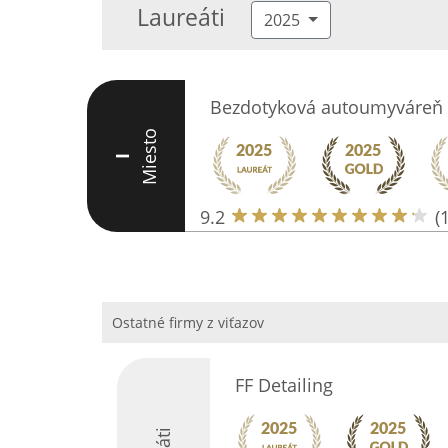
Laureáti
2025
Bezdotyková autoumyváreň
Miesto
I
9.2
(
Ostatné firmy z viťazov
FF Detailing