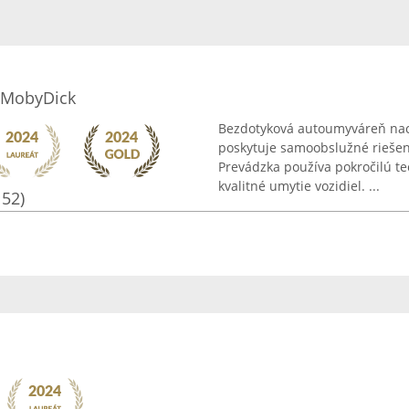
 MobyDick
Bezdotyková autoumyváreň nac
poskytuje samoobslužné riešeni
Prevádzka používa pokročilú te
kvalitné umytie vozidiel. ...
152)