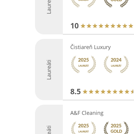
Laureáti
10
Čistiareň Luxury
Laureáti
8.5
A&F Cleaning