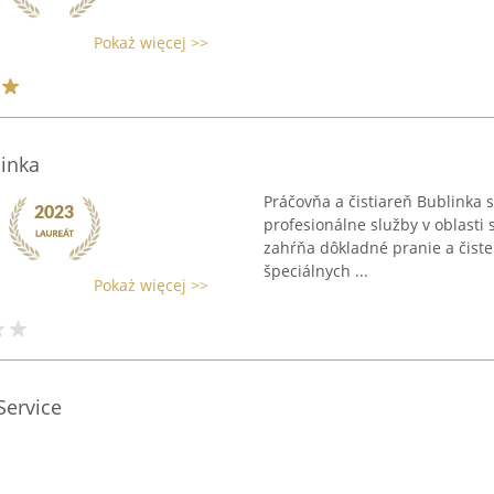
Pokaż więcej >>
linka
Práčovňa a čistiareň Bublinka 
profesionálne služby v oblasti s
zahŕňa dôkladné pranie a čisten
špeciálnych ...
Pokaż więcej >>
Service