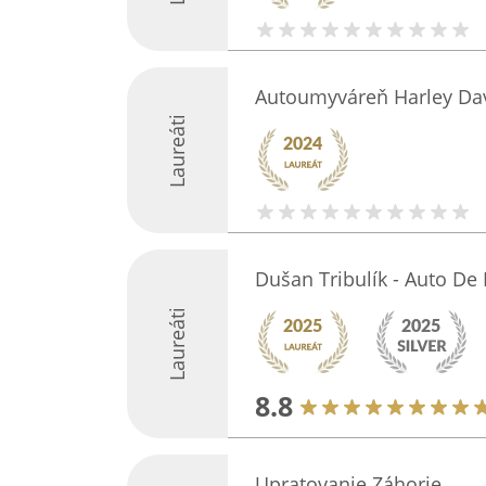
Autoumyváreň Harley Da
Laureáti
Dušan Tribulík - Auto De
Laureáti
8.8
Upratovanie Záhorie