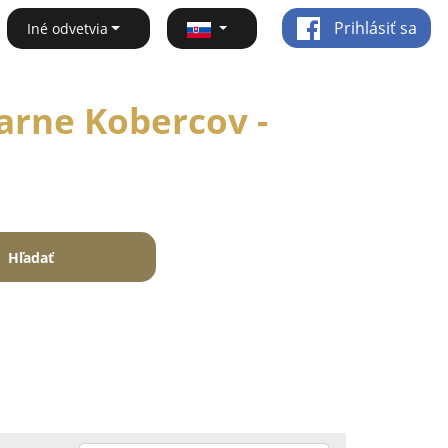
Prihlásiť sa
Iné odvetvia
arne Kobercov -
Hľadať