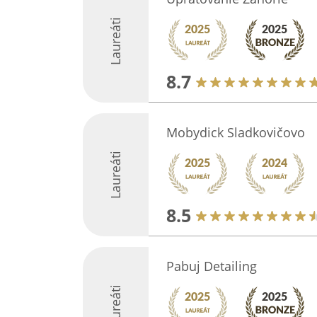
Laureáti
8.7
Mobydick Sladkovičovo
Laureáti
8.5
Pabuj Detailing
Laureáti