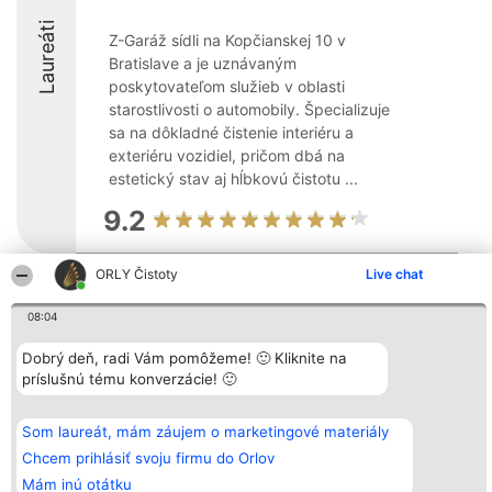
Laureáti
Z-Garáž sídli na Kopčianskej 10 v
Bratislave a je uznávaným
poskytovateľom služieb v oblasti
starostlivosti o automobily. Špecializuje
sa na dôkladné čistenie interiéru a
exteriéru vozidiel, pričom dbá na
estetický stav aj hĺbkovú čistotu ...
9.2
ORLY Čistoty
Live chat
Organizátor hodnotenia
Hodnotenie
Kontakt
Bright Side Solutions sp. z o.
Laureáti
Kontakt
08:04
o. sp. k.
Lista
ul. Ruska 22
wszystkich
Dobrý deň, radi Vám pomôžeme! 🙂 Kliknite na
Wrocław 50-079
Laureatów
príslušnú tému konverzácie! 🙂
KRS 0000749100 | Regon
Podmienky
381313360 | NIP 8943132676
Obchodné
+48 508 492 400
podmienky
Zásady
Som laureát, mám záujem o marketingové materiály
ochrany
Chcem prihlásiť svoju firmu do Orlov
osobných
údajov
Mám inú otátku