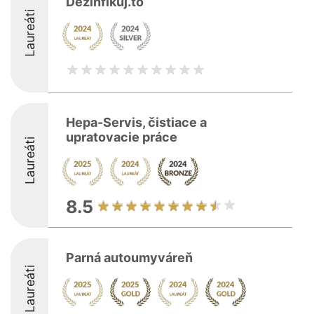
Dezinfikuj.to
Laureáti
Hepa-Servis, čistiace a
upratovacie práce
Laureáti
8.5
Parná autoumyváreň
Laureáti