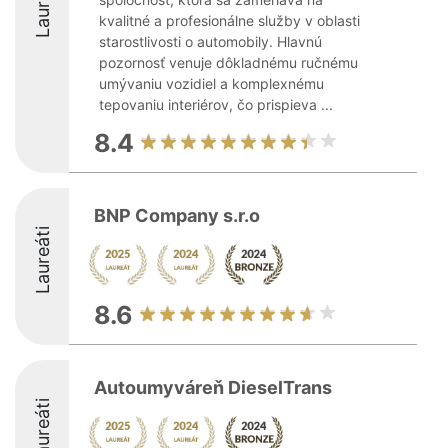
Laureáti
kvalitné a profesionálne služby v oblasti
starostlivosti o automobily. Hlavnú
pozornosť venuje dôkladnému ručnému
umývaniu vozidiel a komplexnému
tepovaniu interiérov, čo prispieva ...
8.4
BNP Company s.r.o
Laureáti
8.6
Autoumyváreň DieselTrans
Laureáti