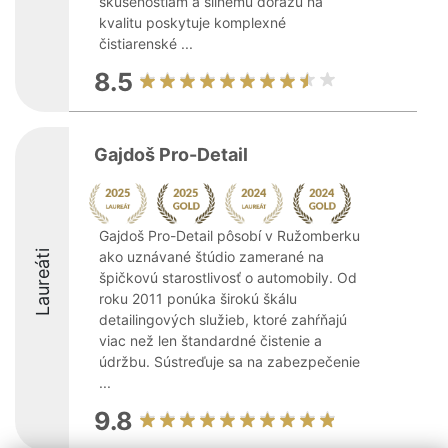
skúsenostiam a silnému dôrazu na
kvalitu poskytuje komplexné
čistiarenské ...
8.5
Gajdoš Pro-Detail
Gajdoš Pro-Detail pôsobí v Ružomberku
Laureáti
ako uznávané štúdio zamerané na
špičkovú starostlivosť o automobily. Od
roku 2011 ponúka širokú škálu
detailingových služieb, ktoré zahŕňajú
viac než len štandardné čistenie a
údržbu. Sústreďuje sa na zabezpečenie
...
9.8