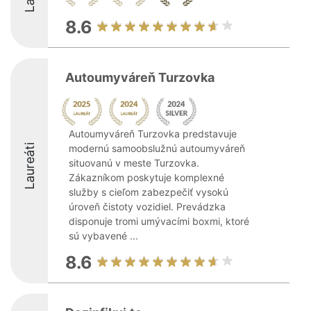
8.6
Autoumyváreň Turzovka
Autoumyváreň Turzovka predstavuje
Laureáti
modernú samoobslužnú autoumyváreň
situovanú v meste Turzovka.
Zákazníkom poskytuje komplexné
služby s cieľom zabezpečiť vysokú
úroveň čistoty vozidiel. Prevádzka
disponuje tromi umývacími boxmi, ktoré
sú vybavené ...
8.6