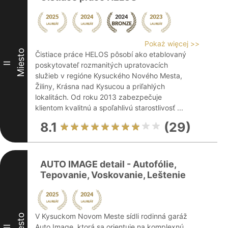
Pokaż więcej >>
Miesto
Čistiace práce HELOS pôsobí ako etablovaný
II
poskytovateľ rozmanitých upratovacích
služieb v regióne Kysuckého Nového Mesta,
Žiliny, Krásna nad Kysucou a priľahlých
lokalitách. Od roku 2013 zabezpečuje
klientom kvalitnú a spoľahlivú starostlivosť ...
8.1
(29)
AUTO IMAGE detail - Autofólie,
Tepovanie, Voskovanie, Leštenie
V Kysuckom Novom Meste sídli rodinná garáž
Miesto
Auto Image, ktorá sa orientuje na komplexnú
III