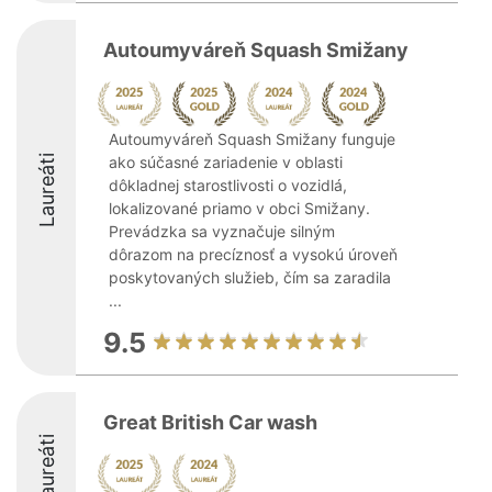
Autoumyváreň Squash Smižany
Autoumyváreň Squash Smižany funguje
Laureáti
ako súčasné zariadenie v oblasti
dôkladnej starostlivosti o vozidlá,
lokalizované priamo v obci Smižany.
Prevádzka sa vyznačuje silným
dôrazom na precíznosť a vysokú úroveň
poskytovaných služieb, čím sa zaradila
...
9.5
Great British Car wash
Laureáti