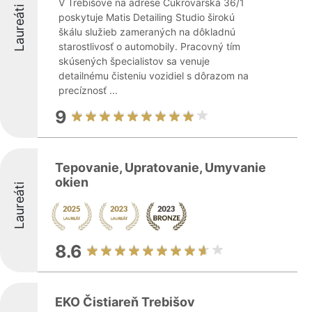
V Trebišove na adrese Cukrovarská 36/1
Laureáti
poskytuje Matis Detailing Studio širokú
škálu služieb zameraných na dôkladnú
starostlivosť o automobily. Pracovný tím
skúsených špecialistov sa venuje
detailnému čisteniu vozidiel s dôrazom na
precíznosť ...
9
Tepovanie, Upratovanie, Umyvanie
okien
Laureáti
8.6
EKO Čistiareň Trebišov