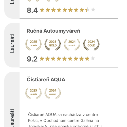
8.4
Ručná Autoumyváreň
Laureáti
9.2
Čistiareň AQUA
Laureáti
Čistiareň AQUA sa nachádza v centre
Košíc, v Obchodnom centre Galéria na
Toryskej 5, kde ponúka odborné služby