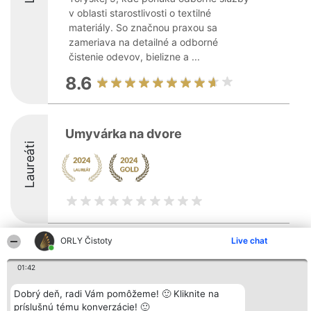
v oblasti starostlivosti o textilné
materiály. So značnou praxou sa
zameriava na detailné a odborné
čistenie odevov, bielizne a ...
8.6
Umyvárka na dvore
Laureáti
ORLY Čistoty
Live chat
Organizátor hodnotenia
Hodnotenie
Kontakt
Bright Side Solutions sp. z o.
Laureáti
Kontakt
01:42
o. sp. k.
Lista
ul. Ruska 22
wszystkich
Wrocław 50-079
Dobrý deň, radi Vám pomôžeme! 🙂 Kliknite na
Laureatów
KRS 0000749100 | Regon
Podmienky
príslušnú tému konverzácie! 🙂